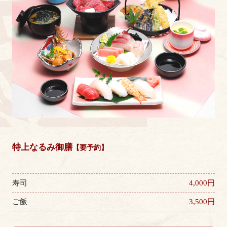
特上なるみ御膳
【要予約】
寿司
4,000円
ご飯
3,500円