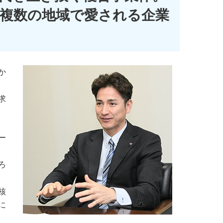
複数の地域で愛される企業
か
求
ー
ろ
核
に