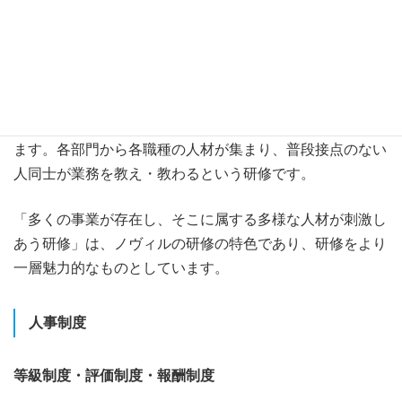
修を準備しています。研修カテゴリーは「理念教育」
「CSフォーカスカルチャー」「コンプライアンス」「人
材育成」「マネジメント」「各種実務研修」など多岐にわ
たります。
人材育成研修の一例をあげると、「中堅社員研修」があり
ます。各部門から各職種の人材が集まり、普段接点のない
人同士が業務を教え・教わるという研修です。
「多くの事業が存在し、そこに属する多様な人材が刺激し
あう研修」は、ノヴィルの研修の特色であり、研修をより
一層魅力的なものとしています。
人事制度
等級制度・評価制度・報酬制度