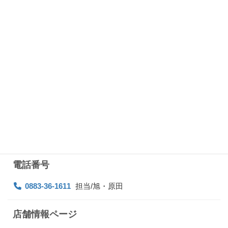
社員登用あり
勤務時間
8：00～22：00の間の4時間以上
週2日～
ご相談に応じます
土日祝日に勤務できる方歓迎
勤務地
徳島県美馬市美馬町字中通207-2
電話番号
0883-36-1611
担当/旭・原田
店舗情報ページ