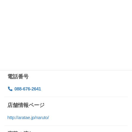
深夜0：00～1：30
週3日～
土日祝勤務可能な方を優先させていただきます
勤務地
徳島県鳴門市撫養町大桑島字北ノ浜8-2
鳴門競艇所さんの隣
電話番号
088-676-2641
店舗情報ページ
http://aratae.jp/naruto/