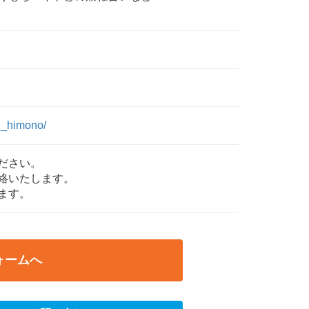
n_himono/
ださい。
絡いたします。
ます。
ォームへ