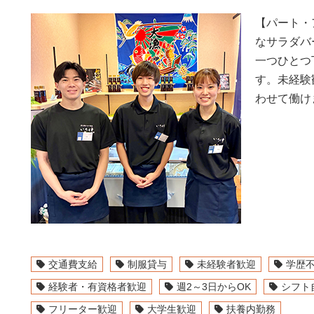
【パート・
なサラダバ
一つひとつ
す。未経験
わせて働け
交通費支給
制服貸与
未経験者歓迎
学歴
経験者・有資格者歓迎
週2～3日からOK
シフト
フリーター歓迎
大学生歓迎
扶養内勤務