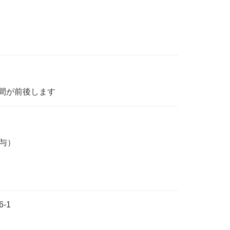
間が前後します
与）
-1