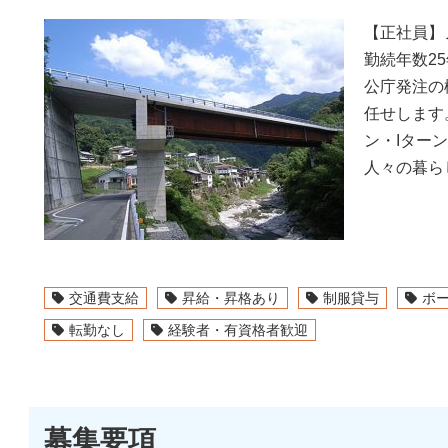
【正社員】
勤続年数2
公庁発注の
任せします
ン・Iター
人々の暮ら
交通費支給
昇給・昇格あり
制服貸与
ボ
転勤なし
経験者・有資格者歓迎
募集要項