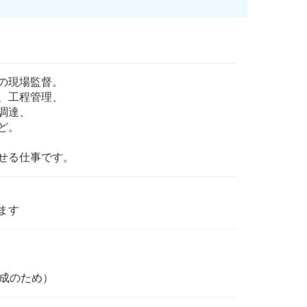
の現場監督。
、工程管理、
調達、
ど。
せる仕事です。
ます
形成のため）