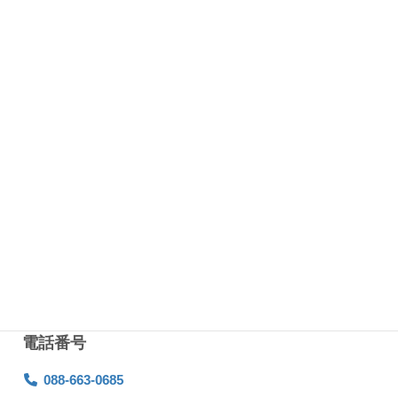
ご相談に応じます
※出勤・休憩時間は自分で決められるので、自分のペースで
働けます。
休日休暇
月5～6日
※ご相談に応じます
勤務地
徳島県徳島市津田海岸町1番98号
※営業所は複数ありますので、ご相談に応じます
電話番号
088-663-0685