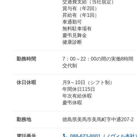
交通費支給（当社規定）
賞与有（年2回）
昇給有（年1回）
車通勤可
無料駐車場有
慶弔見舞金
健康診断
勤務時間
7：00～22：00の間の実働8時間
交代制
休日休暇
月9～10日（シフト制）
年間休日115日
年次有給休暇
慶弔休暇
勤務地
徳島県美馬市美馬町字中通207-2
電話番号
088-623-0001（ノヴィル本社