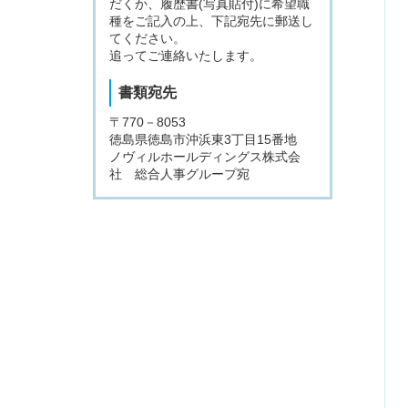
だくか、履歴書(写真貼付)に希望職
種をご記入の上、下記宛先に郵送し
てください。
追ってご連絡いたします。
書類宛先
〒770－8053
徳島県徳島市沖浜東3丁目15番地
ノヴィルホールディングス株式会
社 総合人事グループ宛