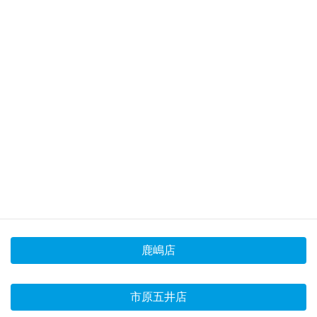
焼肉きんぐ 公式サイトはこちら
店舗情報
イオンタウン宇多津店
おゆみ野店
鹿嶋店
市原五井店